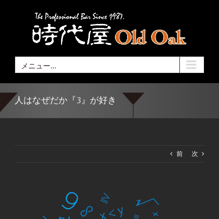
Skip
to
content
メニュー...
人はなぜだか『3』が好き
前
次
View
Larger
Image