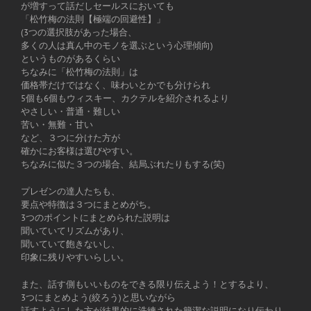
が増すって話だしセールスにおいても
「松竹梅の法則【極端の回避性】」
(3つの選択肢があった場合、
多くの人は真ん中のモノを選ぶという心理傾向)
というものがあるくらい
ちなみに「松竹梅の法則」は
価格帯だけではなく、味わいとかでも分けられ
5個も6個もウィスキー、カクテルを紹介されるより
やさしい・普通・難しい
苦い・無難・甘い
など、３つに分けた方が
確かにお客様は選びやすい。
ちなみに似た３つの場合、結局ぶれたりもする(笑)
プレゼンの達人たちも、
要点や特徴は３つにまとめがち。
3つのポイントにまとめられた説明は
聞いていてリズムがあり、
聞いていて飽きないし、
印象に残りやすいらしい。
また、話す側もいいものをできる限り伝えよう！とするより、
3つにまとめよう(絞ろう)と思いながら
話すようにした方が結果的に洗練された簡潔な説明になり伝わり