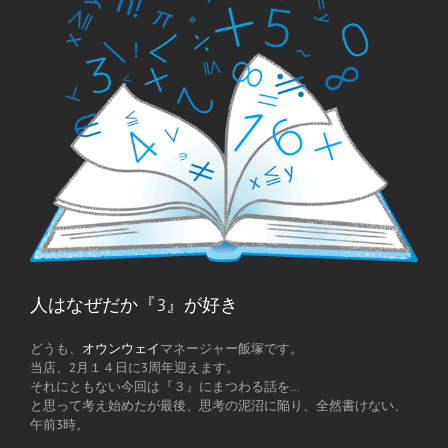
人はなぜだか『3』が好き
どうも、
オウンウェイ
マネージャー飯塚です。
当店、2月１４日に3周年迎えます。
それにともない今回は『３』にまつわる話を…
と思って考え始めたが最後、思考の泥沼に陥り、全然書けない、
午前3時。