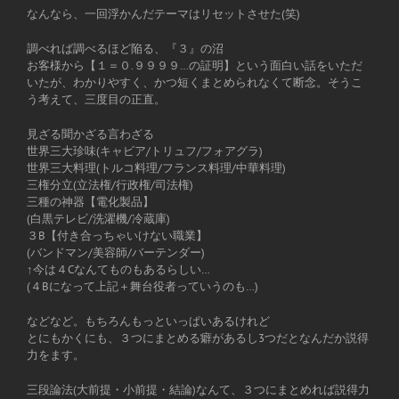
なんなら、一回浮かんだテーマはリセットさせた(笑)
調べれば調べるほど陥る、『３』の沼
お客様から【１＝０.９９９９…の証明】という面白い話をいただ
いたが、わかりやすく、かつ短くまとめられなくて断念。そうこ
う考えて、三度目の正直。
見ざる聞かざる言わざる
世界三大珍味(キャビア/トリュフ/フォアグラ)
世界三大料理(トルコ料理/フランス料理/中華料理)
三権分立(立法権/行政権/司法権)
三種の神器【電化製品】
(白黒テレビ/洗濯機/冷蔵庫)
３B【付き合っちゃいけない職業】
(バンドマン/美容師/バーテンダー)
↑今は４Cなんてものもあるらしい…
(４Bになって上記＋舞台役者っていうのも…)
などなど。もちろんもっといっぱいあるけれど
とにもかくにも、３つにまとめる癖があるし3つだとなんだか説得
力をます。
三段論法(大前提・小前提・結論)なんて、３つにまとめれば説得力