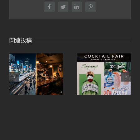
Facebook
Twitter
LinkedIn
Pinterest
関連投稿
タンカレーNo.10とド
R
ンフリオのカクテルフ
ェア開催中 – 全店にて