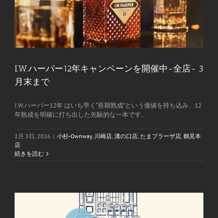
I.W.ハーパー12年キャンペーンを開催中-全店- 3
月末まで
I.W.ハーパー12年 はいち早く“長期熟成”という価値を持ち込み、12
年熟成を明確に打ち出した先駆的な一本です。
2月 3日, 2026
|
小杉-Ownway
,
川崎店
,
溝の口店
,
たまプラーザ店
,
鶴見本
店
続きを読む