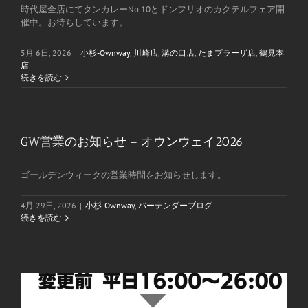
時代屋全店にてタンカレーNo.10とドンフリオのカクテルフェア開
催中。お待ちしています。
5月 6日, 2026
|
小杉-Ownway
,
川崎店
,
溝の口店
,
たまプラーザ店
,
鶴見本
店
続きを読む
GW営業のお知らせ – オウンウェイ2026
ゴールデンウィークの営業時間をお知らせします。
4月 29日, 2026
|
小杉-Ownway
,
バーテンダーブログ
続きを読む