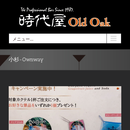
Skip
to
content
メニュー...
小杉-Ownway