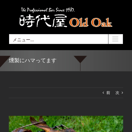
Skip
to
content
メニュー...
燻製にハマってます
前
次
View
Larger
Image