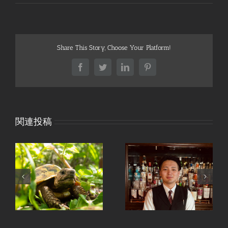
Share This Story, Choose Your Platform!
Facebook
Twitter
LinkedIn
Pinterest
関連投稿
も
溝の口のバーテンダ
〆
ー、穗村 瑛治