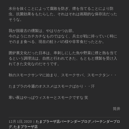
水分を抜くことによって腐敗を防ぎ、煙を当てることにより防
虫、抗菌効果をもたらした、それはそれは画期的な保存法だった
そうな。
我が国最古の燻製は、やはりかつお節。
今のようにカチカチなものではなく、兵士が戦に持っていく時に
そのまま食べる、現在の鮭トバの様や非常食だったとか。
囲炉裏文化だった日本は、串刺しにした魚や野菜に煙と熱を当て
るという調理法は、自然と行われてきた、もともと燻製を受け入
れてきた文化なのだそうです。
秋のスモークサンマに始まり、スモークサバ、スモークタン・・
たまプラの今週のオススメはスモークばかり・・汗
寒い夜はやっぱウィスキーとスモークですな 笑
筒井
12月 1日, 2020
|
たまプラーザ店バーテンダーブログ
,
バーテンダーブロ
グ
,
たまプラーザ店