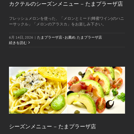
カクテルのシーズンメニュー – たまプラーザ店
フレッシュメロンを使った、「メロンとミード(蜂蜜ワイン)のハニ
ーサックル」「メロンのアラスカ」をお楽しみ下さい。
6月 14日, 2026
|
たまプラーザ店 - お薦め
,
たまプラーザ店
続きを読む
シーズンメニュー – たまプラーザ店