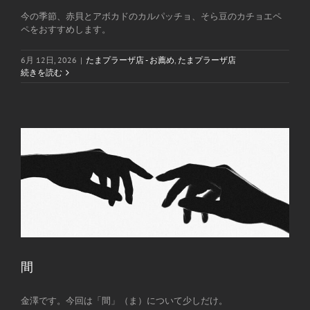
今の季節、赤貝とアボカドのカルパッチョ、そら豆のカチョエペ
ペをおすすめします。
6月 12日, 2026
|
たまプラーザ店 - お薦め
,
たまプラーザ店
続きを読む
間
金澤です。今回は「間」（ま）について少しだけ。