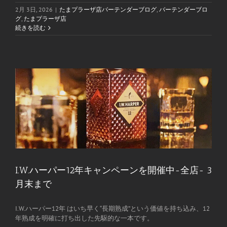
2月 3日, 2026
|
たまプラーザ店バーテンダーブログ
,
バーテンダーブロ
グ
,
たまプラーザ店
続きを読む
I.W.ハーパー12年キャンペーンを開催中-全店- 3
月末まで
I.W.ハーパー12年 はいち早く“長期熟成”という価値を持ち込み、12
年熟成を明確に打ち出した先駆的な一本です。