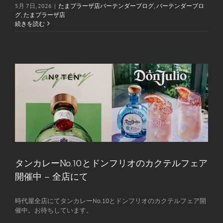
5月 7日, 2026
|
たまプラーザ店バーテンダーブログ
,
バーテンダーブロ
グ
,
たまプラーザ店
続きを読む
タンカレーNo.10とドンフリオのカクテルフェア
開催中 – 全店にて
時代屋全店にてタンカレーNo.10とドンフリオのカクテルフェア開
催中。お待ちしています。