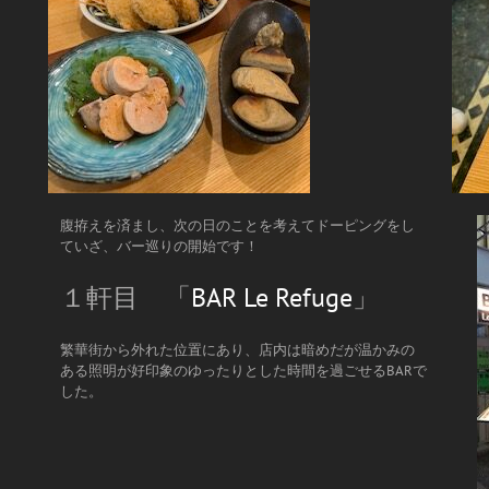
腹拵えを済まし、次の日のことを考えてドーピングをし
ていざ、バー巡りの開始です！
１軒目 「
BAR Le Refuge
」
繁華街から外れた位置にあり、店内は暗めだが温かみの
ある照明が好印象のゆったりとした時間を過ごせるBARで
した。