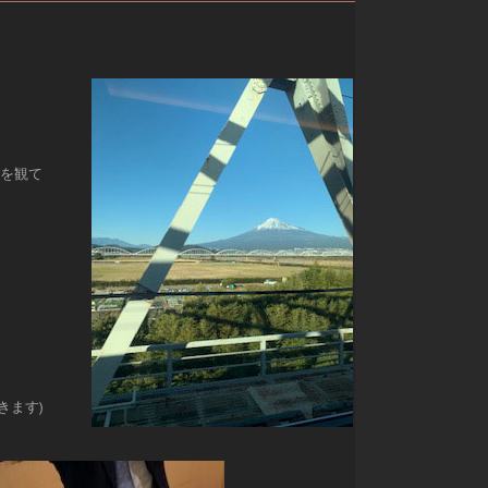
色を観て
きます)