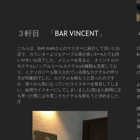
３軒目 「
BAR VINCENT
」
セ
こちらは、BAR mashさんのマスターに紹介して頂いたお
店で、カウンターよりもテーブル席が多い3〜4人でも伺
B
いやすいお店でした。メニューを見ると、オリジナルの
モクテル(ノンアルコールカクテル)の種類も充実してお
り、ミクソロジーも取り入れている様なカクテルの作り
方が印象的でした。カクテルを頼もうと思ったのです
が、前々から気になっていたウイスキーを発見してしま
い、結局ウイスキーにしてしまいました(笑)また静岡に立
ち寄った際には今度こそカクテルを頼もうと決めました…
汗
薬