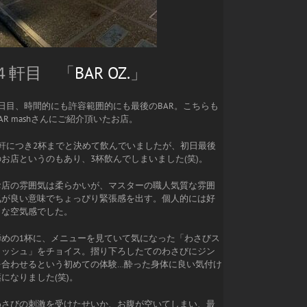
４軒目 「
BAR OZ.
」
1日目、時間的にも許容範囲的にも最後のBAR。こちらも
AR mashさんにご紹介頂いたお店。
1軒につき2杯までと決めて飲んでいましたが、初日最後
のお店というのもあり、3杯飲んでしまいました(笑)。
お店の雰囲気は柔らかいが、マスターの職人気質な雰囲
気が良い意味でちょっぴり緊張感を出す。個人的には好
きな空気感でした。
締めの1杯に、メニューを見ていて気になった「わさびス
カッシュ」をチョイス。摺り下ろしたてのわさびにジン
を合わせるという初めての体験…酔った身体に良い気付け
になりました(笑)。
わさびの刺激を受けたせいか、お腹が空いてしまい、最