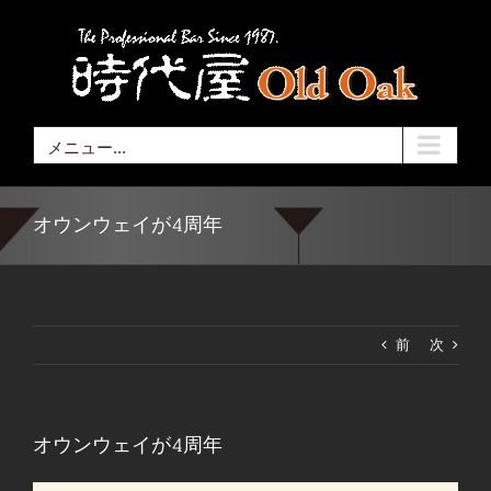
Skip
to
content
メニュー...
オウンウェイが4周年
前
次
オウンウェイが4周年