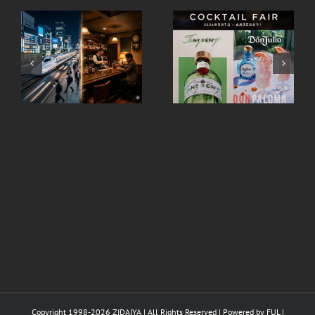
タンカレーNo.10とド
R
ンフリオのカクテルフ
ェア開催中 – 全店にて
Copyright 1998-
2026 ZIDAIYA | All Rights Reserved | Powered by
FUL
|