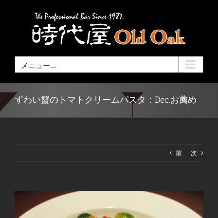
Skip
to
content
メニュー...
ずわい蟹のトマトクリームパスタ：Dec.お薦め
前
次
View
Larger
Image