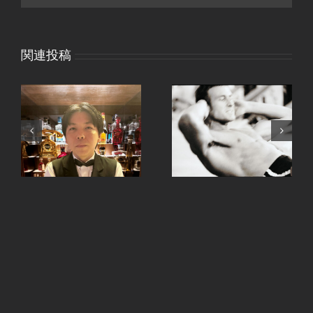
関連投稿
、
手ピカジェルととうも
継続は力なり。
ろこし