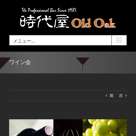
Skip
to
content
メニュー...
ワイン会
前
次