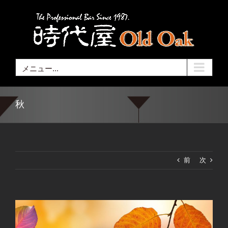
Skip
to
content
メニュー...
秋
前
次
View
Larger
Image