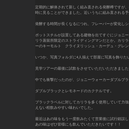
定期的に解体されて新しく組み直される発酵樽ですが、
時に見ることができました。近いうちに組み直される予
発酵する時間が長くなるにつれ、フレーバーが変化しシ
ポットスチルが設置してある建物を出てすぐにジョニー
リラ蒸留所限定のストライディングマンだとか。カリラ
ーのキーモルト クライヌリッシュ・カーデュ・グレン
いつか、写真フォルダに4人揃えて部屋に写真を飾りた
見学ツアーの最後に試飲をさせていただいただきました
中でも衝撃だったのが、ジョニーウォーカーダブルブラ
ダブルブラックとレモネードのカクテルです。
ブラックラベルに対してカリラを多く使用していて力強い
えない程飲みやすい味わいでした。
最近はあの味をもう一度飲みたくて営業後に試行錯誤し
あの味はぜひ皆様にも飲んでいただきたいです！！