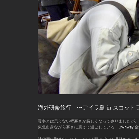
海外研修旅行 〜アイラ島 in スコット
暖冬とは思えない程寒さが厳しくなって参りましたが、
東北出身ながら寒さに震えて過ごしている
Ownway
金