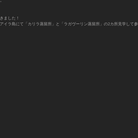
た。
きました！
アイラ島にて「カリラ蒸留所」と「ラガヴーリン蒸留所」の2カ所見学して