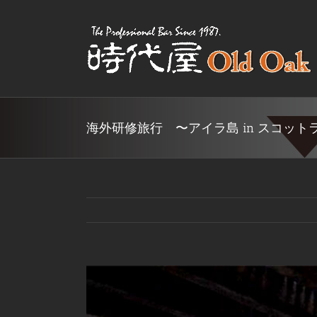
Skip
to
content
海外研修旅行 〜アイラ島 in スコット
View
Larger
Image