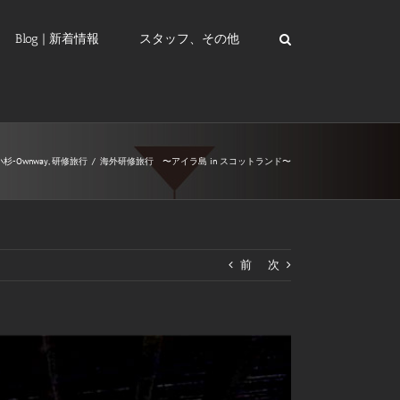
Blog | 新着情報
スタッフ、その他
小杉-Ownway
,
研修旅行
/
海外研修旅行 〜アイラ島 in スコットランド〜
前
次