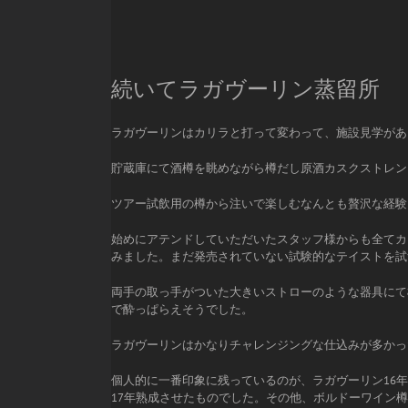
続いてラガヴーリン蒸留所
ラガヴーリンはカリラと打って変わって、施設見学があ
貯蔵庫にて酒樽を眺めながら樽だし原酒カスクストレン
ツアー試飲用の樽から注いで楽しむなんとも贅沢な経験
始めにアテンドしていただいたスタッフ様からも全てカ
みました。まだ発売されていない試験的なテイストを試
両手の取っ手がついた大きいストローのような器具にて
で酔っぱらえそうでした。
ラガヴーリンはかなりチャレンジングな仕込みが多かっ
個人的に一番印象に残っているのが、ラガヴーリン16
17年熟成させたものでした。その他、ボルドーワイン