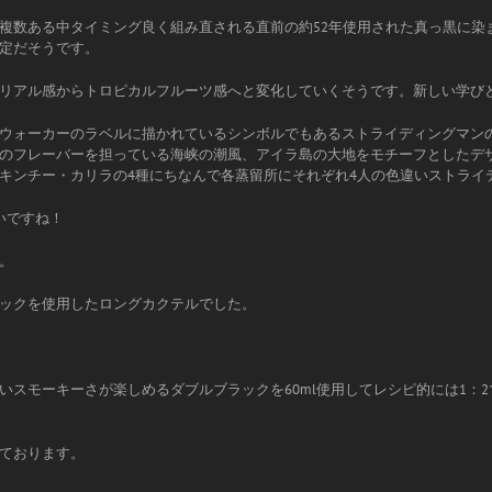
複数ある中タイミング良く組み直される直前の約52年使用された真っ黒に染
定だそうです。
リアル感からトロピカルフルーツ感へと変化していくそうです。新しい学び
ウォーカーのラベルに描かれているシンボルでもあるストライディングマン
のフレーバーを担っている海峡の潮風、アイラ島の大地をモチーフとしたデ
キンチー・カリラの4種にちなんで各蒸留所にそれぞれ4人の色違いストライ
いですね！
。
ックを使用したロングカクテルでした。
スモーキーさが楽しめるダブルブラックを60ml使用してレシピ的には1：
ております。