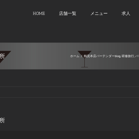
HOME
店舗一覧
メニュー
求人
所
ホーム
/
鶴見本店バーテンダーblog
,
研修旅行
,
バ
所