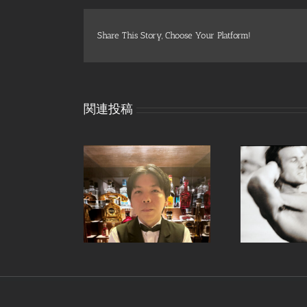
Share This Story, Choose Your Platform!
関連投稿
バーテンダー、成
手ピ
継続は力なり。
田考宏
Copyright 1998-
2026 ZIDAIYA | All Rights Reserved | Powered 