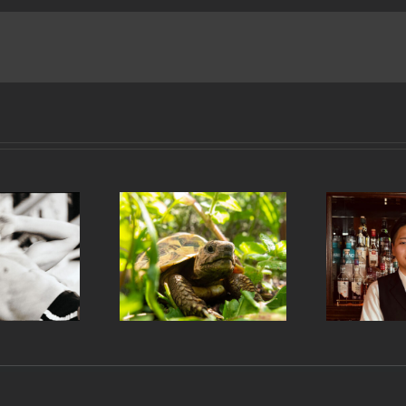
カジェルととうもろ
溝の口のバーテンダー、
こし
穗村 瑛治
by
FUL
|