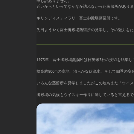
申し訳ありません。
近いからといってなかなか訪れなかった蒸留所がありま
キリンディスティラリー富士御殿場蒸留所です。
先日ようやく富士御殿場蒸留所の見学し、その魅力をた
1973年、富士御殿場蒸溜所は日英米3社の技術を結集
標高約800mの高地、清らかな伏流水、そして四季の変
いろんな蒸留所を見学しましたがこの地もまた「ウイス
御殿場の気候もウイスキー作りに適していると言えるで