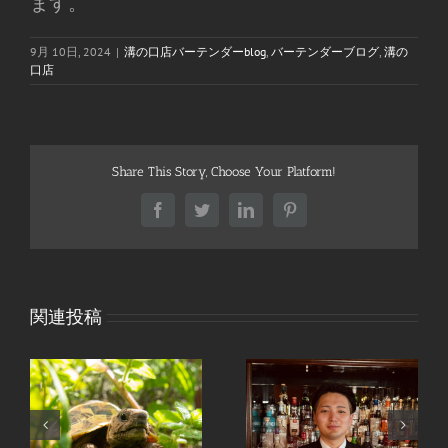
ます。
9月 10日, 2024
|
溝の口店バーテンダーblog
,
バーテンダーブログ
,
溝の
口店
Share This Story, Choose Your Platform!
Facebook
Twitter
LinkedIn
Pinterest
関連投稿
も
溝の口のバーテンダ
〆