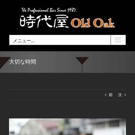
Skip
to
content
メニュー...
大切な時間
前
次
View
Larger
Image