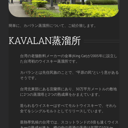
簡単に、カバラン蒸溜所について、ご紹介致します。
KAVALAN蒸溜所
台湾の老舗飲料メーカーの金車(King Car)が2005年に設立し
た台湾初のウイスキー蒸溜所です。
カバランとは先住民族のことで、”平原の民”という意がある
そうです。
台湾北東部にある宜蘭県にあり、30万平方メートルの敷地
に2つの蒸溜塔と2つの熟成庫をかまえています。
造られるウイスキーはすべてモルトウイスキーで、それら
全てをシングルモルトとしてリリースしています。
亜熱帯気候の台湾では、スコットランドの3倍も速くウイス
キーの熟成が進み、樽の中の原酒の蒸発は年間で10％〜