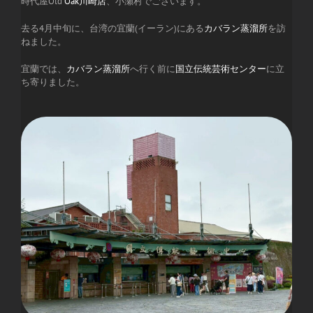
時代屋Old
Oak川崎店
、小瀬村でございます。
去る4月中旬に、台湾の宜蘭(イーラン)にある
カバラン蒸溜所
を訪
ねました。
宜蘭では、
カバラン蒸溜所
へ行く前に
国立伝統芸術センター
に立
ち寄りました。