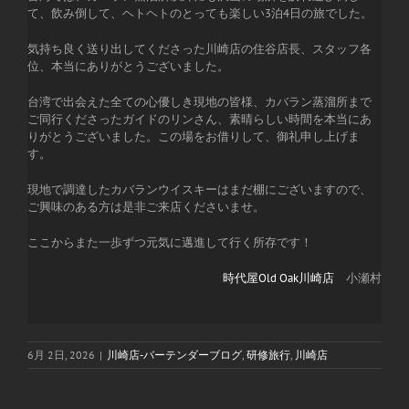
て、飲み倒して、ヘトヘトのとっても楽しい3泊4日の旅でした。
気持ち良く送り出してくださった川崎店の住谷店長、スタッフ各
位、本当にありがとうございました。
台湾で出会えた全ての心優しき現地の皆様、カバラン蒸溜所まで
ご同行くださったガイドのリンさん、素晴らしい時間を本当にあ
りがとうございました。この場をお借りして、御礼申し上げま
す。
現地で調達したカバランウイスキーはまだ棚にございますので、
ご興味のある方は是非ご来店くださいませ。
ここからまた一歩ずつ元気に邁進して行く所存です！
時代屋Old Oak川崎店
小瀬村
6月 2日, 2026
|
川崎店-バーテンダーブログ
,
研修旅行
,
川崎店