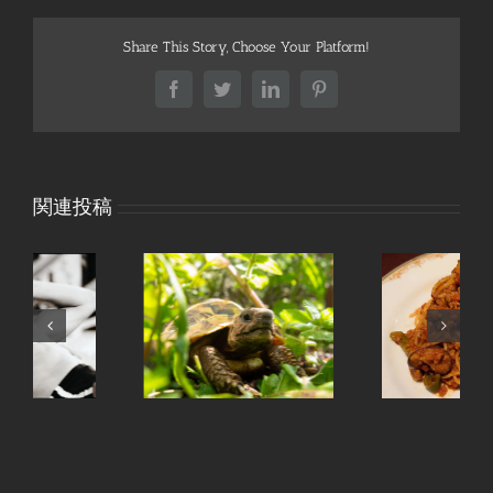
Share This Story, Choose Your Platform!
Facebook
Twitter
LinkedIn
Pinterest
関連投稿
8月のおすすめ〜夏野
も
8月のおすすめカクテ
菜のカレーパスタ – 川
ル – 川崎店
崎店