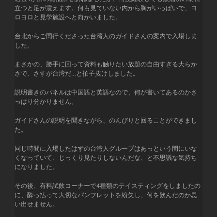
立つと足が震えます。何も見ていない内から胸がいっぱいで、ヨ
ロヨロと見学施設へと向かいました。
台北からご同行くださった台湾人のガイドさんの案内で入場しま
した。
まさかの、勝手に回って資料も触りたい放題の自由すぎる大らか
さで、さすが台湾だ…と拍子抜けしました。
説明書きのパネルは中国語と英語なので、何が書いてあるのかさ
っぱり分かりません。
ガイドさんの説明を聞きながら、のんびりと回ることができまし
た。
同じ時間に入場したはずの台湾人グループはあっという間にいな
くなっていて、じっくり見たりしないんだな、と不思議な気持ち
になりました。
その後、有料試飲コーナーで4種類のテイスティングをしましたの
に、酔っ払って大切なパンフレットを紛失し、何を飲んだのか思
い出せません。