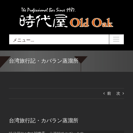
Skip
to
content
メニュー...
台湾旅行記・カバラン蒸溜所
前
次
台湾旅行記・カバラン蒸溜所