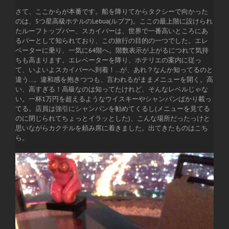
さて、ここからが本番です。船を降りてからタクシーで向かった
のは、5つ星高級ホテルのLebua(ルブア)。ここの最上階に設けられ
たルーフトップバー、スカイバーは、世界で一番高いところにあ
るバーとして知られており、この旅行の目的の一つでした。エレ
ベーターに乗り、一気に64階へ。階数表示が上がるにつれて気持
ちも高まります。エレベーターを降り、ホテリエの案内に従っ
て、いよいよスカイバーへ到着！…が、あれ？なんか知ってるのと
違う…。違和感を抱きつつも、言われるがままメニューを開く。高
い、高すぎる！高級なのは知ってたけれど、そんなレベルじゃな
い。一杯1万円を超えるようなウイスキーやシャンパンばかり載っ
てる。店員は強引にシャンパンを勧めてくるし(メニューを見てる
のに閉じられてちょっとイラッとした)、こんな場所だったっけと
思いながらカクテルを頼み席に着きました。出てきたものはこち
ら。