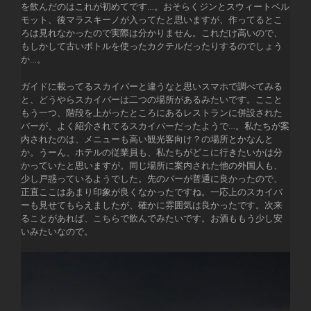
を飲んだのはこれが初めてです…。おそらくジンとスウィートベル
モット、後マラスキーノが入ってたと思いますが、作ってるとこ
ろは見れなかったので実際は分かりません。これだけ高いので、
もしかして古いボトルを使ったカクテルだったりするのでしょう
か…。
ガイドに載ってるスカイバーと違うなと思いスマホで調べてみる
と、どうやらスカイバーは二つの場所があるみたいです。ここと
もう一つ、階段を上がったところにあるレストランに併設された
バーが、よく紹介されてるスカイバーだったようで…。私たちが案
内されたのは、メニューも高い観光客向け？の場所とかなんと
か。うーん、ホテルの従業員も、私たちがどこに行きたいかは分
かっていたと思いますが。同じ場所に案内された他の外国人も、
少し戸惑っているようでした。先のバーが普通に良かったので、
正直ここはあまり印象が良くなかったですね。一応上のスカイバ
ーも見せてもらえましたが、確かに雰囲気は良かったです。次来
ることがあれば、こちらで飲んでみたいです。お酒ももう少し安
いみたいなので。