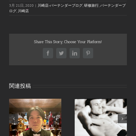
3月 21日, 2020
|
川崎店-バーテンダーブログ
,
研修旅行
,
バーテンダーブ
ログ
,
川崎店
Share This Story, Choose Your Platform!
Facebook
Twitter
LinkedIn
Pinterest
関連投稿
8月のおすすめ〜夏野
も
8月のおすすめカクテ
菜のカレーパスタ – 川
ル – 川崎店
崎店