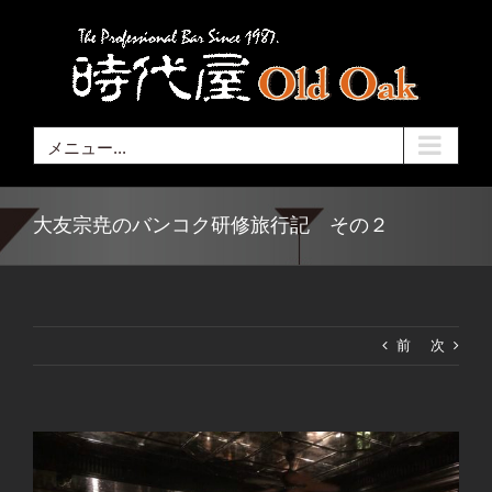
Skip
to
content
メニュー...
大友宗尭のバンコク研修旅行記 その２
前
次
View
Larger
Image