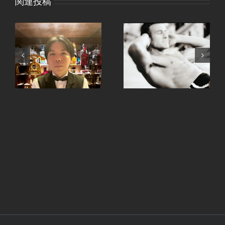
関連投稿
、
手ピカジェルととうも
継続は力なり。
ろこし