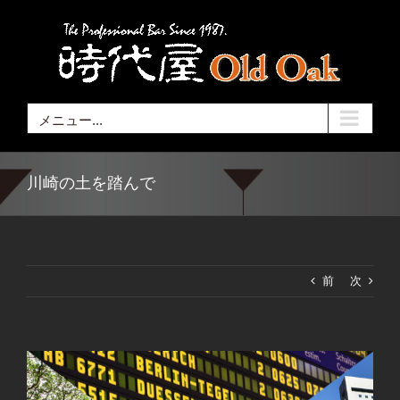
Skip
to
content
メニュー...
川崎の土を踏んで
前
次
View
Larger
Image