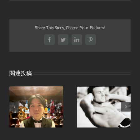
Share This Story, Choose Your Platform!
Facebook
Twitter
LinkedIn
Pinterest
関連投稿
、
手ピカジェルととうも
継続は力なり。
ろこし