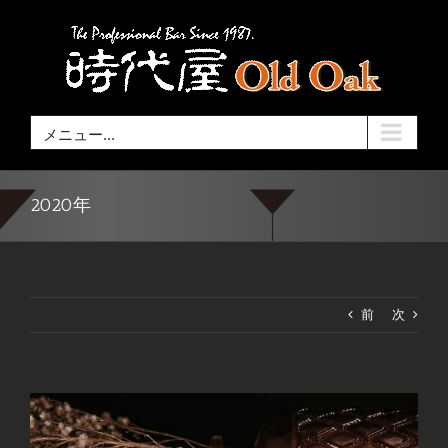
Skip
to
content
メニュー...
2020年
前
次
View
Larger
Image