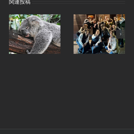
関連投稿
I.W.ハーパー12年キャ
退職のご挨拶 – 杵築
ンペーンを開催中-全
店- 3月末まで