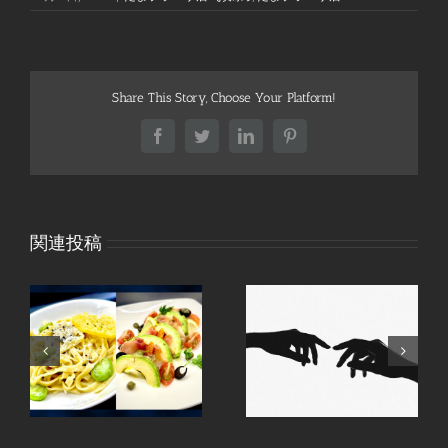
Share This Story, Choose Your Platform!
Facebook
Twitter
LinkedIn
Pinterest
関連投稿
た
間
祝日