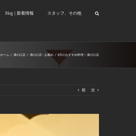
Blog | 新着情報
スタッフ、その他
ホーム
/
溝の口店
/
溝の口店 - お薦め
/
8月のおすすめ料理 – 溝の口店
前
次