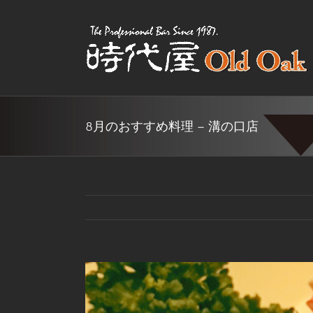
Skip
to
content
8月のおすすめ料理 – 溝の口店
View
Larger
Image