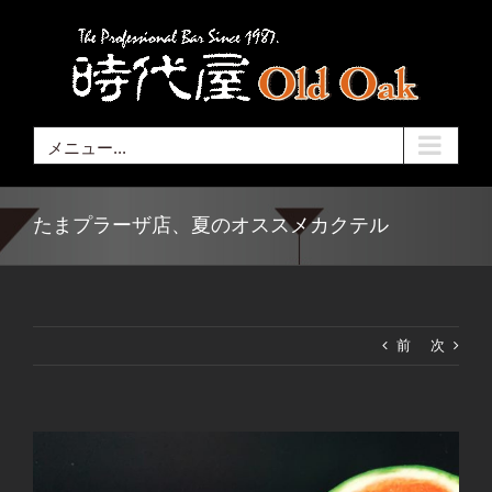
Skip
to
content
メニュー...
たまプラーザ店、夏のオススメカクテル
前
次
View
Larger
Image