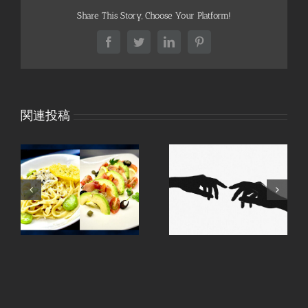
Share This Story, Choose Your Platform!
Facebook
Twitter
LinkedIn
Pinterest
関連投稿
た
間
祝日