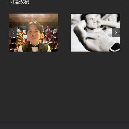
関連投稿
、
手ピカジェルととうも
継続は力なり。
ろこし