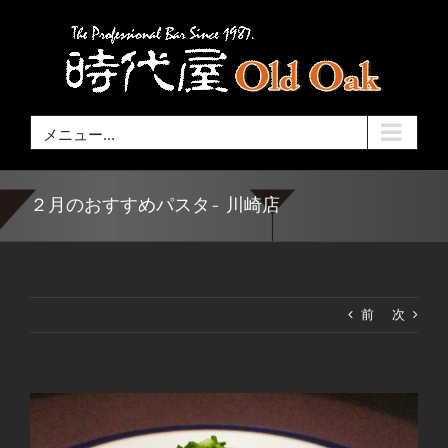
Skip
to
content
メニュー...
２月のおすすめパスタ- 川崎店
前
次
View
Larger
Image