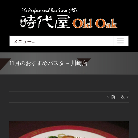
Skip
to
content
メニュー...
11月のおすすめパスタ – 川崎店
前
次
View
Larger
Image