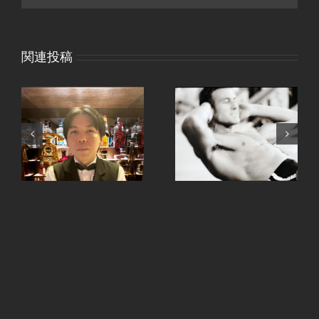
関連投稿
、
手ピカジェルととうも
継続は力なり。
ろこし