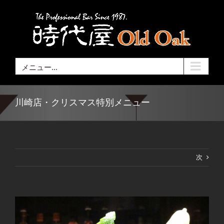
Skip
to
content
メニュー...
川崎店・クリスマス特別メニュー
次
View
Larger
Image