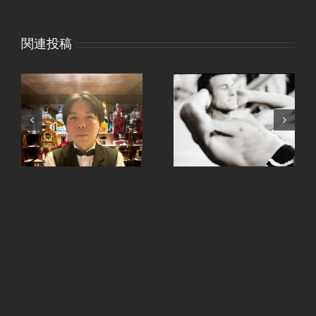
関連投稿
、
手ピカジェルととうも
継続は力なり。
ろこし