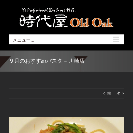
Skip
to
content
メニュー...
９月のおすすめパスタ – 川崎店
前
次
View
Larger
Image