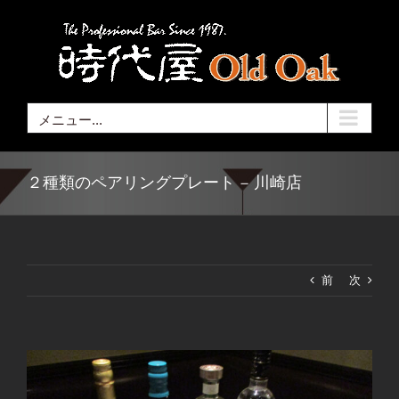
Skip
to
content
メニュー...
２種類のペアリングプレート – 川崎店
前
次
View
Larger
Image