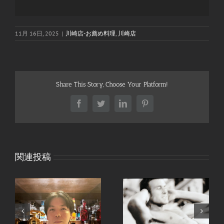
11月 16日, 2025
|
川崎店-お薦め料理
,
川崎店
Share This Story, Choose Your Platform!
Facebook
Twitter
LinkedIn
Pinterest
関連投稿
、
手ピカジェルととうも
継続は力なり。