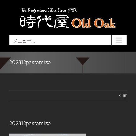
Skip
to
content
メニュー...
202312pastamizo
前
202312pastamizo