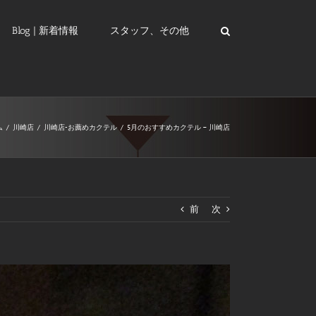
Blog | 新着情報
スタッフ、その他
ム
/
川崎店
/
川崎店-お薦めカクテル
/
5月のおすすめカクテル – 川崎店
前
次