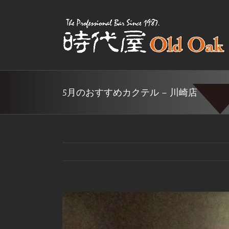
Skip
to
content
5月のおすすめカクテル – 川崎店
View
Larger
Image