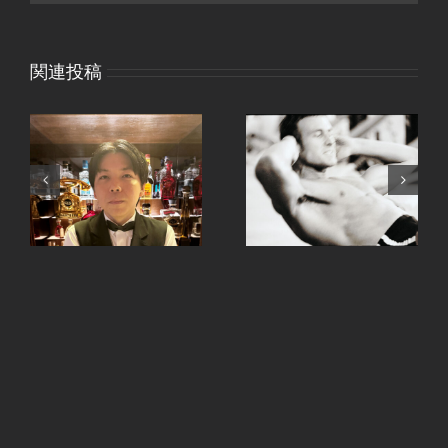
関連投稿
、
手ピカジェルととうも
継続は力なり。
ろこし