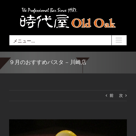
Skip
to
content
メニュー...
９月のおすすめパスタ – 川崎店
前
次
View
Larger
Image