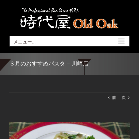
Skip
to
content
メニュー...
３月のおすすめパスタ – 川崎店
前
次
View
Larger
Image