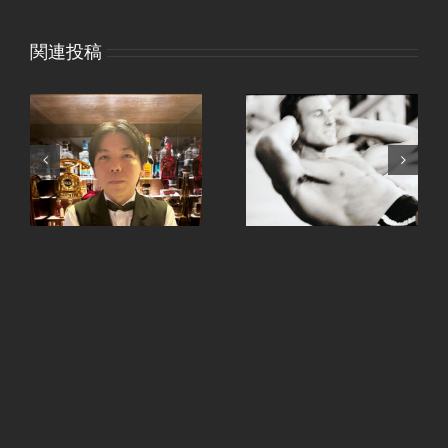
関連投稿
、
手ピカジェルととうも
継続は力なり。
ろこし