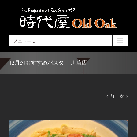
Skip
to
content
メニュー...
12月のおすすめパスタ – 川崎店
前
次
View
Larger
Image