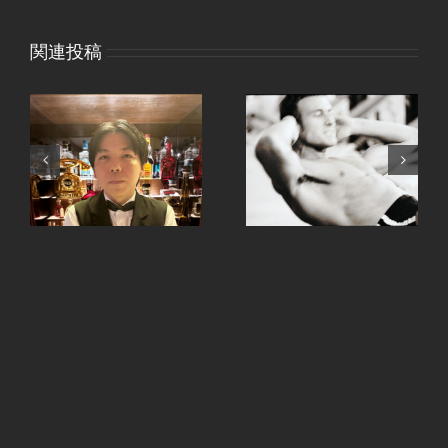
関連投稿
、
手ピカジェルととうも
継続は力なり。
ろこし