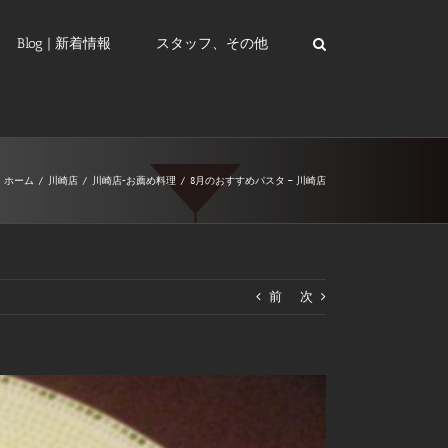
Blog | 新着情報
スタッフ、その他
ホーム
/
川崎店
/
川崎店-お薦め料理
/
8月のおすすめパスタ – 川崎店
前
次