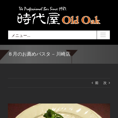
Skip
to
content
メニュー...
８月のお薦めパスタ – 川崎店
前
次
View
Larger
Image