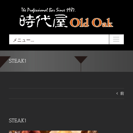
Skip
to
content
メニュー...
STEAK1
前
STEAK1