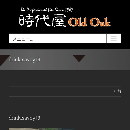
Skip
to
content
メニュー...
drinktsavoy13
前
drinktsavoy13