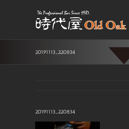
Skip
to
content
20191113_220834
20191113_220834