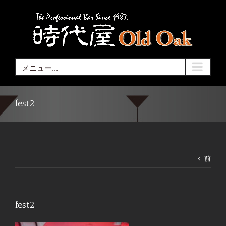
Skip
to
content
メニュー...
fest2
前
fest2