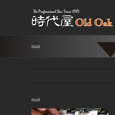
Skip
to
content
mait
mait