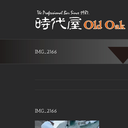
Skip
to
content
IMG_2166
IMG_2166