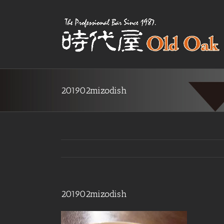
Skip
to
content
201902mizodish
201902mizodish