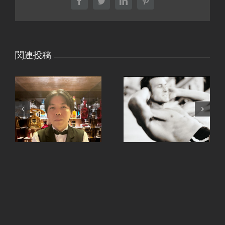
Facebook
Twitter
LinkedIn
Pinterest
関連投稿
、
手ピカジェルととうも
継続は力なり。
ろこし