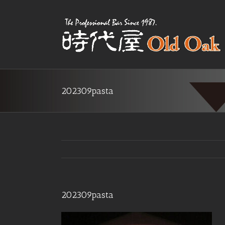
Skip
to
content
202309pasta
202309pasta