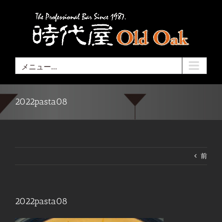
Skip
to
content
メニュー...
2022pasta08
前
2022pasta08