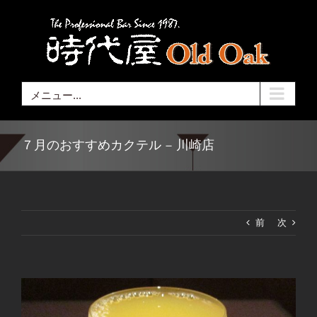
Skip
to
content
メニュー...
７月のおすすめカクテル – 川崎店
前
次
View
Larger
Image