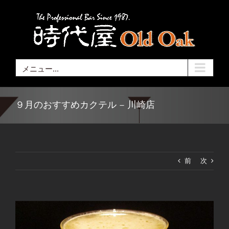
Skip
to
content
メニュー...
９月のおすすめカクテル – 川崎店
前
次
View
Larger
Image