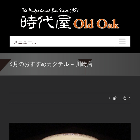
Skip
to
content
メニュー...
6月のおすすめカクテル – 川崎店
前
次
View
Larger
Image