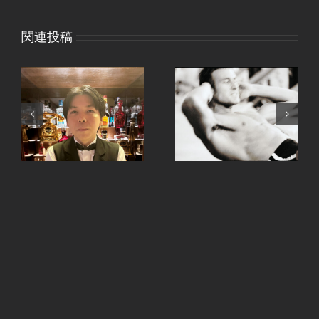
関連投稿
、
手ピカジェルととうも
継続は力なり。
ろこし