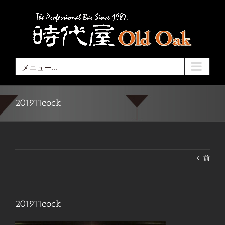
Skip
to
content
メニュー...
201911cock
前
201911cock