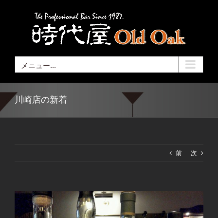
Skip
to
content
メニュー...
川崎店の新着
前
次
View
Larger
Image