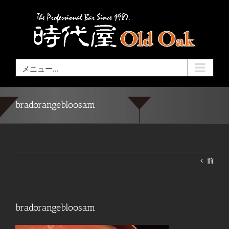
Skip
to
content
メニュー...
bradorangebloosam
前
bradorangebloosam